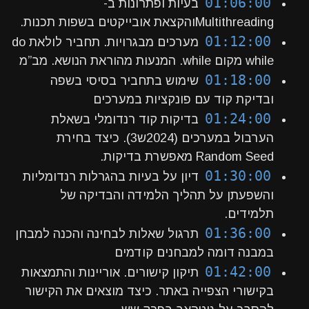
01:06:00
בעיות ופתרונות ב-
Multithreadingוהקצאת אובייקטים בשפות תכנות.
01:12:00
מערכים מבגרויות. תחביר לולאת do
while מקום while. המנעות מהוראת הנושא. מב”מ
01:18:00
שימוש בתחביר בסיסי בשפה
ובדיקת קוד עם פונקציות במערכים
01:24:00
בדיקות קוד רנדומלי בשאלת
הערבול במערכים (2024ש3). כיצד בחירת
Random Seed מאפשרת בדיקות.
01:30:00
דיון על בעיות בהגרלות רנדומליות
והשפעתן על תהליך הלמידה והבדיקה של
תלמידים.
01:36:00
תרגול שאלות לבחינה והכנה למבחן
במבנה דומה למבחנים קודמים
01:42:00
תיקון קישורים. אוריינות והתמצאות
בקישורי הצפייה באתר. כיצד מוצאים את הקישור