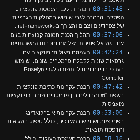
וקאטצ’ כדי להתמודד עם בעיות בזמן ריצה
00:31:48
הבהרות לגבי העמסת פונקציות.
הפסקה, הבהרה לגבי שימוש במחלקות הגרפיות
של צפרדעים וצבים והצורך ב-.netFramework.
00:37:06
תהליך הכנת תמונה קבוצתית בזום
עם דגש על פתיחת מצלמות ונוכחות המשתתפים
00:42:24
העמסת פעולות: פונקציה עם
גרסאות שונות לקבלת פרמטרים שונים.. שימוש
בערכי ברירת מחדל. תשובה לגבי Roselyn
Compiler
00:47:42
הבנת עקרונות כתיבת פונקציות
בשפת C# והבדלים בין פרמטרים שונים בפונקציות
מועמסות.
00:53:00
הבנת עקרונות אוברלואדינג
בפונקציות ושימוש במערכים, כולל טיפול בשגיאות
והדפסת תוצאות.
00:58:18
הבנת העמסת פעולות, כולל