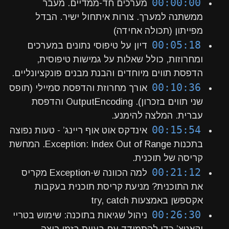
00:00:00
מערכים חד-ממדיים. מעבר
ממשתנה למערך. צורות איתחול ישיר. הבדל
מפייתון (תכולה אחידה)
00:05:18
דיון על טיפוסי נתונים במערכים
ומחרוזות, כולל שאלות על גמישות טיפוסית,
הדפסת תווים מיוחדים והבנת מבנים פונקציונליים.
00:10:36
אורך מחרוזת והדפסת סמיילי (תופס
שני תווים בזכרון). OutputEncoding והדפסת
עברית. המלצה להימנע.
00:15:54
אינדקס אוט אוף ריינג’ - טעות נפוצה
בתכנות Exception: Index Out of Range. המחשת
קריסה של תוכנית.
00:21:12
למה הכוונה ש-Exception מקריס
את התוכנית? מניעת קריסת תוכנית בעקבות
אקספשן באמצעות try, catch
00:26:30
ניהול שגיאות בתוכנה: שימוש בטריי