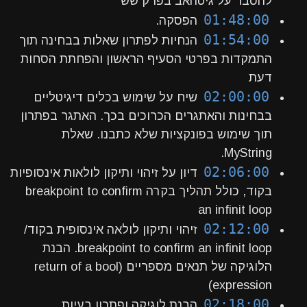
להסבר על גיטהאב בפרק שש
01:48:00
הפסקה.
01:54:00
הנחיות לפתרון שאלות בבחינה תוך
התמקדות בפרטי הסעיף הראשון והפחתת הסחות
דעת
02:00:00
שיח על שימוש בכלים דיגיטליים
בבחינות והאתגרים הכרוכים בכך. האתגר בפתרון
תוך שימוש בפונקציות שלא כתבנו. שאלת
MyString.
02:06:00
דיון על זיהוי ותיקון לולאות אינסופיות
בקוד, כולל תהליך בקרה breakpoint to confirm
an infinit loop
02:12:00
זיהוי ותיקון לולאה אינסופית בקוד/
breakpoint to confirm an infinit loop. הבנת
הלוגיקה של תנאים מספריים (return of a bool
expression)
02:18:00
הבנת לוגיקה ופתרון בעיות