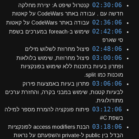
02:30:06
קנטרול שיפט A: יצירת מחלקה
חדשה עם . עבודה באתר CodeWars על קאטות
02:36:06
עבודה באתר CodeWars על קאטות
02:42:06
שימוש ב-foreach במערכים בשפת
סי שארפ
02:48:06
פיצול מחרוזת לשלוש מילים
03:00:06
פיצול מחרוזות, שימוש בלולאות
ופתרון בעיות בתכנות ללא שימוש בפונקציות
מוכנות כמו split.
03:06:06
פתרון בעיות באמצעות פירוק
לבעיות קטנות, שימוש במבני בקרה, והחזרת ערכים
מתודולוגית.
03:12:06
פיתוח פונקציה להמרת מספר למילה
בשפת C#
03:18:06
הבנת access modifiers לפונקציות
הבדל בין public ל-private והשפעתם על נראות