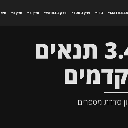
3 IF
פרק 4 FOR
פרק 5 WHILE
חלק ב
חלק ג
חיצו
תרגול 3.4 תנאים
דמים
יון סדרת מספרים