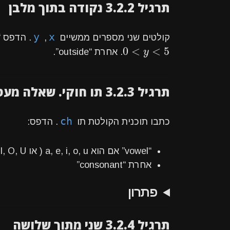
תרגיל 3.2.2 נקודה בתוך מלבן
y
x
קולטים שני מספרים ממשיים
,
. הדפס “inside” אם (x,y) נמצאים בתוך מ
0
<
<
5
0
<
y
<
5
y
. אחרת “outside”.
תרגיל 3.2.3 תו חוקי. שאלה מעט מעייפת
ch
כתבו תוכנית הקולטת תו
. הדפס:
“vowel” אם הוא a, e, i, o, u ( או A, E, I, O, U )
אחרת “consonant”
פתרון
תרגיל 3.2.4 שני מתוך שלושה