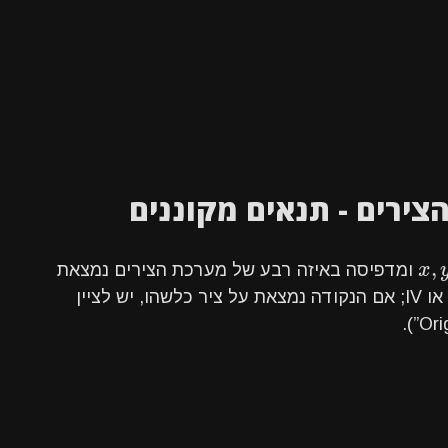
,
x
,
y
x
ומדפיסה באיזה רבע של מערכת הצירים נמצאת
הנקודה שאלו הקואורדינטות שלה. — I, II, III או IV; אם הנקודה נמצאת על ציר כלשהו, יש לציין