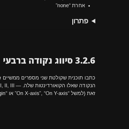
אחרת “none”
פתרון
3.2.6 סיווג נקודה ברבעי הצירים - תנאים מקוננים
כתבו תוכנית שקולטת שני מספרים ממשיים
y
זאת (למשל “On X-axis”, “On Y-axis” או “Origin”).