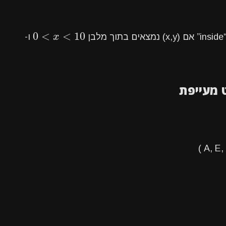
0
<
<
10
0
<
x
<
10
לבן
x
ו-