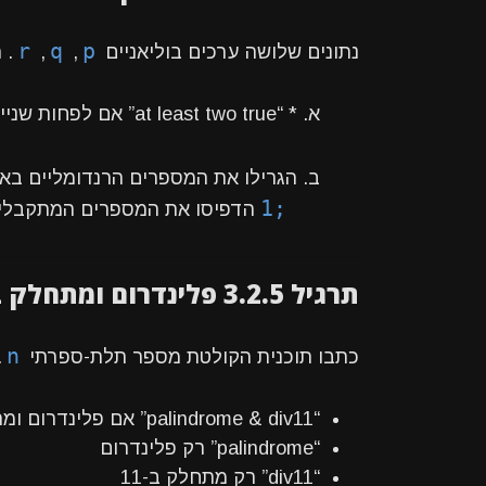
r
q
p
נתונים שלושה ערכים בוליאניים
,
,
. 
א. * “at least two true” אם לפחות שניים בהם true, * אחרת “fewer than two”
ב. הגרילו את המספרים הרנדומליים ב
1;
הדפיסו את המספרים המתקבלים 
תרגיל 3.2.5 פלינדרום ומתחלק ב-11
n
כתבו תוכנית הקולטת מספר תלת-ספרתי
.
“palindrome & div11” אם פלינדרום ומתחלק ב-11
“palindrome” רק פלינדרום
“div11” רק מתחלק ב-11