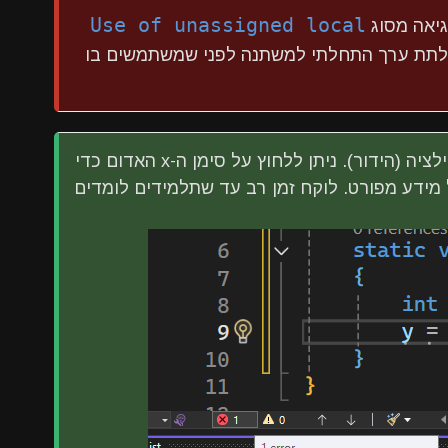
Use of unassigned local
יאה מסוג
ד לתת ערך התחלתי למשתנה לפני שמשתמשים בו
VS נותן חיווי על כל שגיאה שתמנע קומפילציה (הידור). ניתן ללחוץ על סימן ה-x האדום כדי
 מידע מפורט. לוקח זמן רב עד שתלמידים לומדים