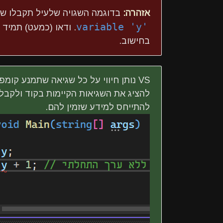
אזהרה:
בדוגמה השגויה שלעיל תקבלו שג
variable 'y'
. ודאו (כמעט) תמי
בחישוב.
להציג את השגיאות הקיימות בקוד ולקבל
להתייחס למידע שזמין להם.