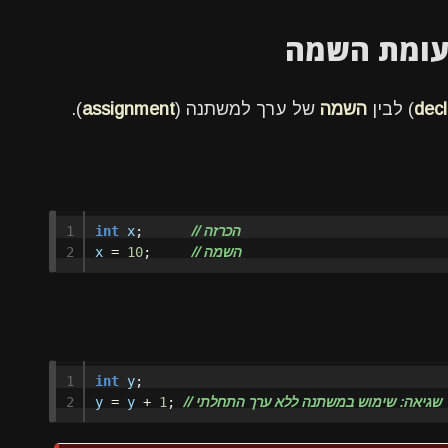
decl
) לבין
השמה
של ערך למשתנה (
assignment
).
// הכרזה
;
x
int
1

// השמה
;
10
=
x
1

int
y
;
// שגיאה: שימוש במשתנה ללא ערך התחלתי
;
1
+
y
=
y