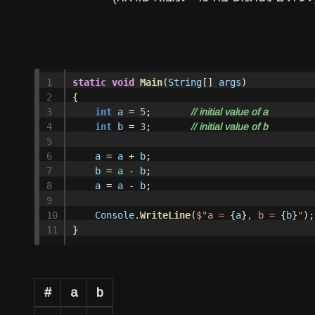
1

static
void
Main
(
String
[]
args
)
2

{
3

int
a
=
5
;
// initial value of a
4

int
b
=
3
;
// initial value of b
5

6

a
=
a
+
b
;
7

b
=
a
-
b
;
8

a
=
a
-
b
;
9

10

Console
.
WriteLine
(
$"a = 
{
a
}
, b = 
{
b
}
"
);
}
#
a
b