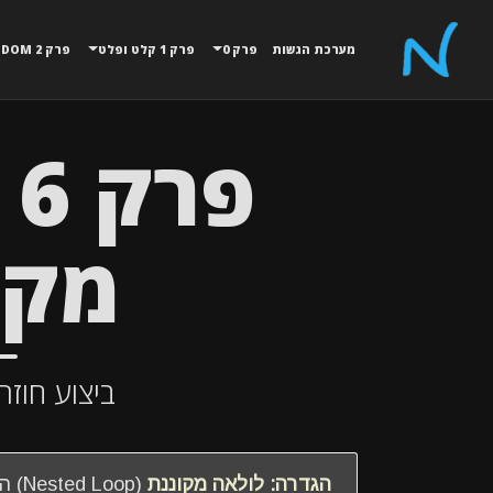
מערכת הגשות
פרק 0
פרק 1 קלט ופלט
פרק 2 MATH,RANDOM
פ
מקו
ביצוע חוזר
הגדרה: לולאה מקוננת
(oop