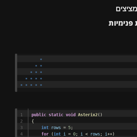
מציצים
        *

      * *

    * * *

  * * * *

1

public
static
void
Asterix2
()
2

{
3

int
rows
=
5
;
4

for
(
int
i
=
0
;
i
<
rows
;
i
++)