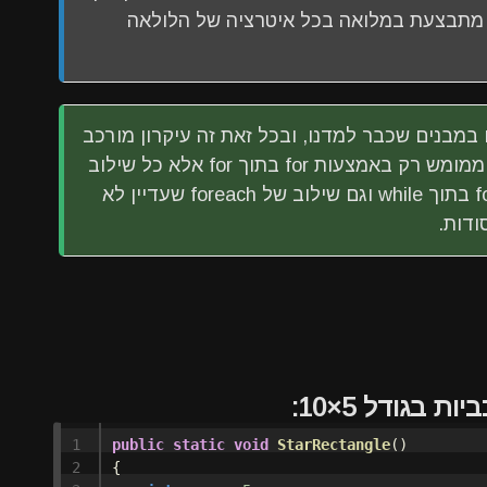
 מתבצעת במלואה בכל איטרציה של הלולאה
במבנים שכבר למדנו, ובכל זאת זה עיקרון מורכב
וחשוב שצריך לתרגל לעומק. הרעיון אינו ממומש רק באמצעות for בתוך for אלא כל שילוב
בין סוגי הלולאות כולל while בתוך for, for בתוך while וגם שילוב של foreach שעדיין לא
ודות.
 בגודל 5×10:
1

public
static
void
StarRectangle
()
2

{