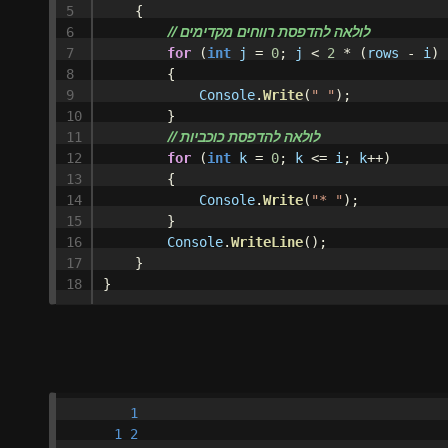
5

{
// לולאה להדפסת רווחים מקדימים
6

7

for
(
int
j
=
0
;
j
<
2
*
(
rows
-
i
)
8

{
9

Console
.
Write
(
" "
);
10

}
// לולאה להדפסת כוכביות
11

12

for
(
int
k
=
0
;
k
<=
i
;
k
++)
13

{
14

Console
.
Write
(
"* "
);
15

}
16

Console
.
WriteLine
();
17

}
}
        1

      1 2
