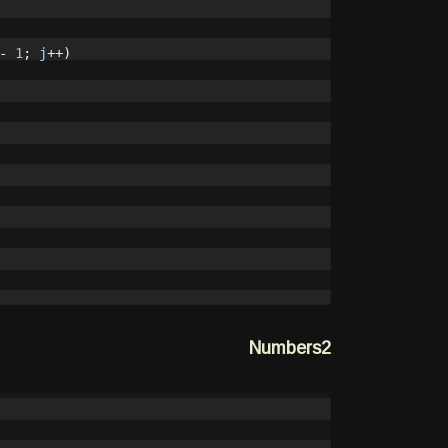
-
1
;
j
++)
Numbers2