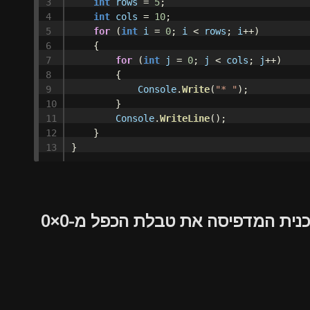
3

int
rows
=
5
;
4

int
cols
=
10
;
5

for
(
int
i
=
0
;
i
<
rows
;
i
++)
6

{
7

for
(
int
j
=
0
;
j
<
cols
;
j
++)
8

{
9

Console
.
Write
(
"* "
);
10

}
11

Console
.
WriteLine
();
12

}
}
היעזרו בתבנית שלעיל,וכתבו תכנית המדפיסה את טבלת הכפל מ-0×0