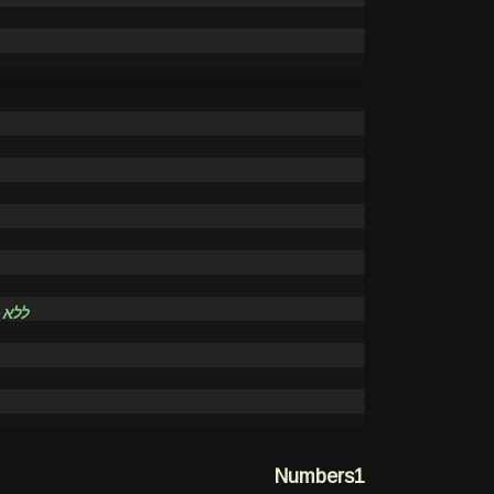
// לל
Numbers1