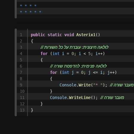
* * * *

1

public
static
void
Asterix1
()
2

{
// לולאה חיצונית: עוברת על כל השורות
3

4

for
(
int
i
=
0
;
i
<
5
;
i
++)
5

{
// לולאה פנימית: להדפסת שורה
6

7

for
(
int
j
=
0
;
j
<=
i
;
j
++)
8

{
א מעבר שורה
);
"* "
(
Write
.
Console
9

10

}
// מעבר שורה
();
WriteLine
.
Console
11

12

}
}