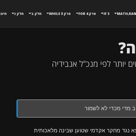
3 IF
פרק 4 FOR
פרק 5 WHILE
חלק ב
חלק ג
חיצו
ב מדי מכדי לא לשמור
 הואנג, מנכ”ל ענקית השבבים Nvidia, יצא נגד מחקר אקדמי שטוען שבינה מלאכותית