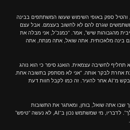
 והטיל ספק באופי השימוש שעשו המשתתפים בבינה
המשתמשים שגרם להם לא לחשוב בעצמם. אבל עצם
זו מיומנות קוגניטיבית מהגבוהות שיש”, אמר. “כמנכ”ל, אני מבלה את
ם בינה מלאכותית. אתה שואל, אתה מנתח, אתה
דה, לא תחליף לחשיבה עצמאית. הואנג סיפר כי הוא נוהג
אחרת לבקר אותה. “אני לא מסתפק בתשובה אחת.
אני שואל ‘זו התשובה הכי טובה שיש לך?’, ומבקש מ־AI אחר להעיר. זה כמו לקבל חוות דעת
ך שבו אתה שואל, בוחן, ומאתגר את התשובות
שקיבלת הוא תהליך שמחדד את החשיבה שלך”. לדבריו, מי שמשתמש נכון ב־AI, לא נעשה “טיפש”