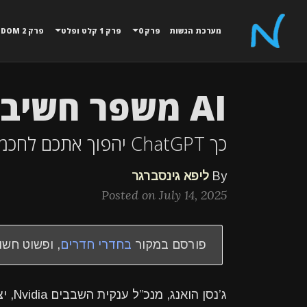
מערכת הגשות
פרק 0
פרק 1 קלט ופלט
פרק 2 MATH,RANDOM
AI משפר חשיבה?
כך ChatGPT יהפוך אתכם לחכמים יותר לפי מנכ"ל אנבידיה
By
ליפא גינסברגר
Posted on July 14, 2025
פורסם במקור
בחדרי חדרים
, ופשוט חשו
ג’נסן