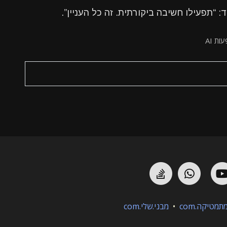
ת AI
StackOverflow
Whatsapp
YouTube
Git
תמטיקה.com
•
מבני.שלי.com