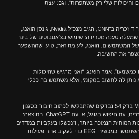
והיכולות שלי רק משתפרות”. וגם: עצתו
במהלך ראיון שנער ך בתוכנית “GPS” של פאריד זכריה ב־CNN, הגיב מנכ”ל Nvidia, ג’נסן הואנג,
ריפות למחקר חדש של אוניברסיטת MIT, שמעלה טענה מטרידה: שימוש בצ’אטבוטים של בינה
 של המשתמשים. הואנג, לעומת זאת, טוען שההשפעה
כמשמעו”, אמר הואנג. “ואני מרגיש שהיכולות
לא נותן לה לחשוב במקומי, אלא משתמש בה ככלי
המחקר שפורסם על ידי ה־Media Lab של MIT בדק 54 נבדקים שהתבקשו לכתוב חיבור בסגנון
SAT תוך שימוש באחת משלוש שיטות: בלי עזרים, עם חיפוש בגוגל, או עם ChatGPT. התוצאה:
ינו את המעורבות המוחית הנמוכה ביותר, ו”נכשלו בעקביות במדדים
נוירולוגיים, לשוניים והתנהגותיים”. החוקרים השתמשו במכשירי EEG כדי לעקוב אחר פעילות