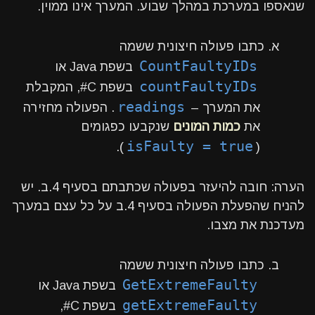
שנאספו במערכת במהלך שבוע. המערך אינו ממוין.
א. כתבו פעולה חיצונית ששמה
CountFaultyIDs
בשפת Java או
countFaultyIDs
בשפת C#, המקבלת
readings
את המערך –
. הפעולה מחזירה
את
כמות המונים
שנקבעו כפגומים
isFaulty = true
).
(
הערה: חובה להיעזר בפעולה שכתבתם בסעיף 4.ב. יש
להניח שהפעלת הפעולה בסעיף 4.ב על כל עצם במערך
מעדכנת את מצבו.
ב. כתבו פעולה חיצונית ששמה
GetExtremeFaulty
בשפת Java או
getExtremeFaulty
בשפת C#,