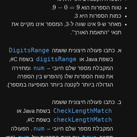
9
−
0
=
9
9
−
0
=
9
טווח הספרות הוא
.
כמות הספרות היא 3.
מאחר ש-9 אינו שווה ל-3, המספר אינו מקיים את
תנאי “התאמת האורך”.
DigitsRange
א. כתבו פעולה חיצונית ששמה
digitsRange
בשפת Java או
בשפת C#,
num
המקבלת מספר שלם חיובי –
ומחזירה
את טווח הספרות שלו (ההפרש בין הספרה
הגדולה ביותר לקטנה ביותר המופיעה במספר).
ב. כתבו פעולה חיצונית ששמה
CheckLengthMatch
בשפת Java או
checkLengthMatch
בשפת C#,
num
המקבלת מספר שלם חיובי –
. הפעולה