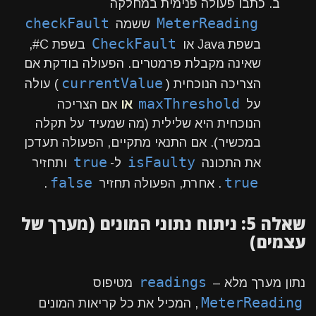
ב. כתבו פעולה פנימית במחלקה
checkFault
MeterReading
ששמה
CheckFault
בשפת Java או
בשפת C#,
שאינה מקבלת פרמטרים. הפעולה בודקת אם
currentValue
הצריכה הנוכחית (
) עולה
maxThreshold
על
או
אם הצריכה
הנוכחית היא שלילית (מה שמעיד על תקלה
במכשיר). אם התנאי מתקיים, הפעולה תעדכן
true
isFaulty
את התכונה
ל-
ותחזיר
false
true
. אחרת, הפעולה תחזיר
.
שאלה 5: ניתוח נתוני המונים (מערך של
עצמים)
readings
נתון מערך מלא –
מטיפוס
MeterReading
, המכיל את כל קריאות המונים