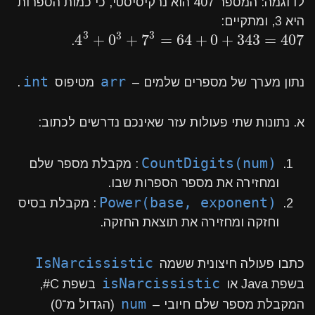
לדוגמה: המספר 407 הוא נרקיסיסטי, כי כמות הספרות
היא 3, ומתקיים:
3
3
3
4
+
0
+
7
=
64
+
0
+
343
=
407
4
3
+
0
3
+
7
3
=
64
+
0
+
343
=
407
.
int
arr
נתון מערך של מספרים שלמים –
מטיפוס
.
א. נתונות שתי פעולות עזר שאינכם נדרשים לכתוב:
CountDigits(num)
: מקבלת מספר שלם
ומחזירה את מספר הספרות שבו.
Power(base, exponent)
: מקבלת בסיס
וחזקה ומחזירה את תוצאת החזקה.
IsNarcissistic
כתבו פעולה חיצונית ששמה
isNarcissistic
בשפת Java או
בשפת C#,
num
המקבלת מספר שלם חיובי –
(הגדול מ־0)