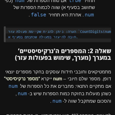
num
true
תחזיר
אם טווח הספרות של
(כפי
שחושב בסעיף א) שווה לכמות הספרות של
false
num
. אחרת היא תחזיר
.
הערה: ניתן להניח שקיימת פעולת עזר `CountDigits(num)` המחזירה את מספר הספרות ב-`num`.

שאלה 2: המספרים ה’נרקיסיסטיים’
במערך (מערך, שימוש בפעולות עזר)
מתמטיקאים וחובבי חידות עוסקים בחקר מספרים יוצאי
דופן. מספר שלם חיובי –
num
ייקרא
“מספר נרקיסיסטי”
num
אם מתקיים התנאי: מחברים את כל הספרות של
num
כשהן מועלות בחזקת כמות הספרות שיש ב-
,
num
והסכום שמתקבל שווה ל-
.