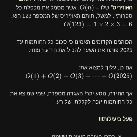
(
)
O
(
n
)
האוזיריס”
שלו –
n
O
, אשר מסמל את מכפלת כל
ספרותיו. למשל, חותם האוזיריס של המספר 123 הוא:
(
123
)
=
1
×
2
×
3
=
6
O
(
123
)
=
1
×
2
×
3
=
6
.
O
הכוהנים הקדומים האמינו כי סכום כל החותמות עד
2025 פותח את השער להכיל את הידע הנצחי.
אם כן, עליך למצוא את:
(
1
)
+
(
2
)
+
(
3
)
+
⋯
+
(
2025
)
O
(
1
)
+
O
(
2
)
+
O
(
3
)
+
⋯
+
O
(
2025
)
O
O
O
O
אך החידה, נוסע יקר! האגדה מספרת, שמי שמוצא את
כל החותמות יזכה לקללתו של רע!
פעל ביעילות!!!
א. כתבו פעולה חיצונית ששמה