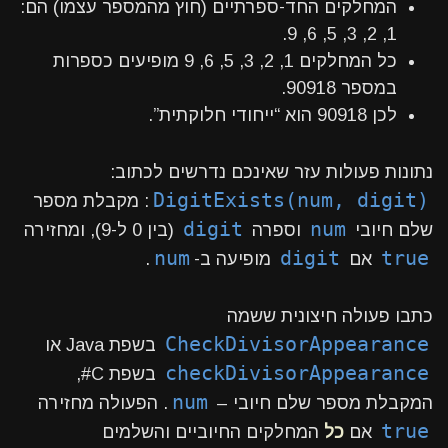
המחלקים החד-ספרתיים (חוץ מהמספר עצמו) הם:
1, 2, 3, 5, 6, 9.
כל המחלקים 1, 2, 3, 5, 6, 9 מופיעים כספרות
במספר 90918.
לכן 90918 הוא “ייחודי חלוקתית”.
נתונות פעולות עזר שאינכם נדרשים לכתוב:
DigitExists(num, digit)
: מקבלת מספר
digit
num
שלם חיובי
וספרה
(בין 0 ל-9), ומחזירה
num
digit
true
אם
מופיעה ב-
.
כתבו פעולה חיצונית ששמה
CheckDivisorAppearance
בשפת Java או
checkDivisorAppearance
בשפת C#,
num
המקבלת מספר שלם חיובי –
. הפעולה מחזירה
true
אם
כל
המחלקים החיוביים והשלמים