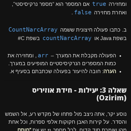
true
ומחזירה
אם המספר הוא “מספר נרקיסיסטי”,
false
ואחרת מחזירה
.
CountNarcArray
ב. כתבו פעולה חיצונית ששמה
countNarcArray
בשפת Java או
בשפת C#
arr
הפעולה מקבלת את המערך –
, ומחזירה את
כמות המספרים הנרקיסיסטיים המופיעים במערך.
הערה
: חובה להיעזר בפעולה שכתבתם בסעיף א.
שאלה 3: יעילות - חידת אוזיריס
(Ozirim)
נוסע יקר, אתה ניצב מול פתחו של מקדש רע, אל השמש
והסדר. על קירות האבן חקוקות אלפי ספרות, וכל אחת
n
מהן שומרת סוד קדום. לכל מספר
n
יש את
“חותם