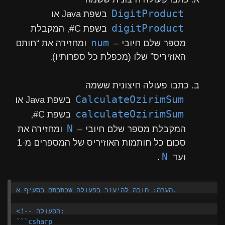
DigitProduct
בשפת Java או
digitProduct
בשפת C#, המקבלת
num
מספר שלם חיובי –
ומחזירה את “חותם
האוזיריס” שלו (מכפלת כל ספרותיו).
ב. כתבו פעולה חיצונית ששמה
CalculateOzirimSum
בשפת Java או
calculateOzirimSum
בשפת C#,
N
המקבלת מספר שלם חיובי –
ומחזירה את
סכום כל חותמות האוזיריס של המספרים מ-1
N
ועד
.
הערה: חובה להיעזר בפעולה שכתבתם בסעיף א.

<!-- הפעולה:

```csharp
