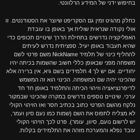
בחיפוש ידני של המידע הרלוונטי.
כחלק מהגיט זמין גם הסקריפט שיוצר את הסטודנטים. זו
אולי נקודה שנראית שולית אך באופן בו עובדת
האפליקציה נדרשים בתחילת הדרך שינויים תכופים כדי
שהיא תעבוד באופן יעיל. ספציתית נדרש לעיתים
להחליף כינוי של תלמיד NickName משם פרטי לשם
משפחה מפני שבאופן כללי חשוב שהשמות בכיתה יהיו
יחודיים. אם יש לך 4 תלמידים בשם גיא, אין ברירה אלא
שהכינוי יהיה שם המשפחה. הכינוי הוא זה המשמש
לדיפרנציאציה וזיהוי הכיתה והתלמיד באופן חד חד
ערכי. שינויים נוספים נדרשים במקרה שהכינוי שבמקור
נלקח מהשם הפרטי כתוב בכתיב חסר ואז הזיהוי הקולי
לא מצליח לתפוס את השם (שמות כמו נעם סיון ועמר,
יש לרשום נועם, סיוון, עומר). פרט לכך הזיהוי הקולי
עובד נפלא והמערכת מזהה את התלמידים בקלות.