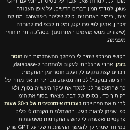
מוכר לנו. למרות שאני עובד על בסיס יום יומי עם GPT
plus, למדתי המון דברים חדשים, על אופן העבודה
איתו, בימים האחרונים, כולל שליטה ב-canvas, מחיקת
זיכרון, ארגון לפי פרוייקט, זמינות קבצי md להורדה
(שיפורים ממש מהימים האחרונים). בסה”כ היתה זו חוויה
מעצימה.
הקושי המרכזי שהיה לי במהלך ההשתלמות היה
חוסר
בזמן
. אחרי שהצלחתי לעקוב ולהתחבר ל-database,
דברים קצת נתקעו לי, ועקב חוסר זמן ההתקמות
הרציפה במקביל לכיתה נפגעה. מבחינה זו, אני מודה על
כך שהתאפשר לנו למקד את עיקר העשייה בסוף, ולא
רק תוך כדי. בסופו של דבר, מצאתי בסוף את הזמן
לבנות את הפרוייקט
בעבודה אינטנסיבית של כ-30 שעות
כפי שניתן לראות בגיט. ההשתלמות הקנתה לי כלים
פרקטיים ואפשרה לי להשיג התקדמות משמעותית.
במיוחד שמתי לך להמשך ההישענות שלי על GPT שרק