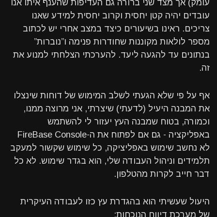
עומק) אך מצד שני ברורה גם העדיפות שהענף איתו אנו
עובדים יהיה קטן יחסית וקרוב יחסית למידע שאנו
צריכים. ראינו בשיעורים כיצד במצב אחרי יש לכתוב
מספר לולאות מקוננות שחודרות פנימה ו”נוברות”
בנתונים עד להגעה ליעד. להערכתי הצלחתי למנוע את
זה.
אף על פי שלא הגעתי לשלב המימוש של דוחות שינצלו
את המבנה היעיל (לדעתי) שיצרתי, אני מרוצה ממנו,
וכמורה, בטוח שמבנה העץ יעזור לי להשתמש
באפליקציה - גם אם לפתוח את ה-FireBase Console
לא נחשב שימוש באפליציקה, כל שימוש שקשור למעקב
תלמידים וניהול העבודה שלי, הוא בגדר שימוש. לא כל
דבר חייב לקרות מהטלפון.
היעול שעשיתי הוא בהגדרת עץ כזו לעבודה העיקרית
של מערכת דיווח הנוכחות: