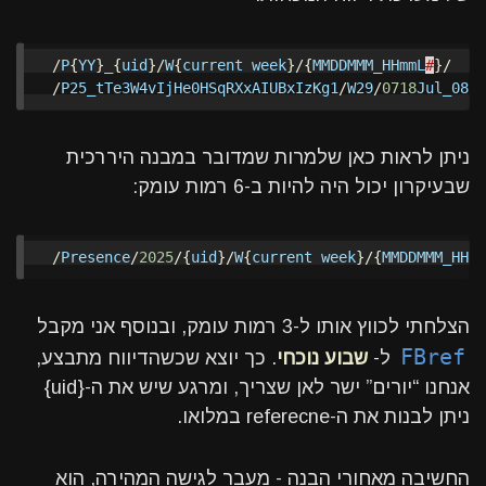
/
P
{
YY
}
_
{
uid
}/
W
{
current
week
}/{
MMDDMMM_HHmmL
#
}/
/
P25_tTe3W4vIjHe0HSqRXxAIUBxIzKg1
/
W29
/
0718
Jul_0830
ניתן לראות כאן שלמרות שמדובר במבנה היררכית
שבעיקרון יכול היה להיות ב-6 רמות עומק:
/
Presence
/
2025
/{
uid
}/
W
{
current
week
}/{
MMDDMMM_HHmm
הצלחתי לכווץ אותו ל-3 רמות עומק, ובנוסף אני מקבל
FBref
ל-
שבוע נוכחי
. כך יוצא שכשהדיווח מתבצע,
אנחנו “יורים” ישר לאן שצריך, ומרגע שיש את ה-{uid}
ניתן לבנות את ה-referecne במלואו.
החשיבה מאחורי הבנה - מעבר לגישה המהירה, הוא