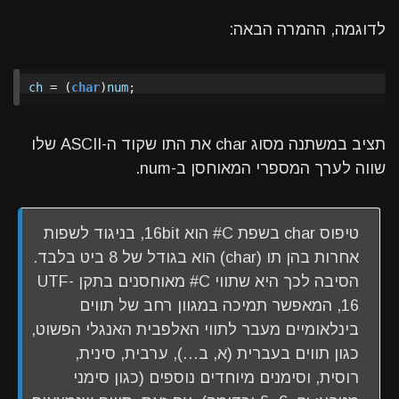
לדוגמה, ההמרה הבאה:
ch
=
(
char
)
num
;
תציב במשתנה מסוג char את התו שקוד ה-ASCII שלו
שווה לערך המספרי המאוחסן ב-num.
טיפוס char בשפת C# הוא 16bit, בניגוד לשפות
אחרות בהן תו (char) הוא בגודל של 8 ביט בלבד.
הסיבה לכך היא שתווי C# מאוחסנים בתקן UTF-
16, המאפשר תמיכה במגוון רחב של תווים
בינלאומיים מעבר לתווי האלפבית האנגלי הפשוט,
כגון תווים בעברית (א, ב…), ערבית, סינית,
רוסית, וסימנים מיוחדים נוספים (כגון סימני