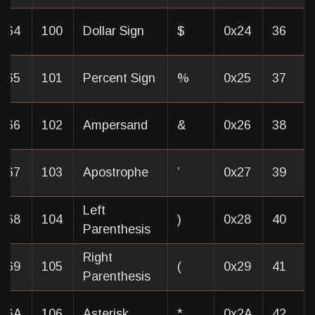
x64
100
Dollar Sign
$
0x24
36
x65
101
Percent Sign
%
0x25
37
x66
102
Ampersand
&
0x26
38
x67
103
Apostrophe
’
0x27
39
Left
x68
104
(
0x28
40
Parenthesis
Right
x69
105
)
0x29
41
Parenthesis
0x6A
106
Asterisk
*
0x2A
42