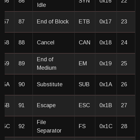
x56
86
SYN
0x16
22
Idle
x57
87
End of Block
ETB
0x17
23
x58
88
Cancel
CAN
0x18
24
End of
x59
89
EM
0x19
25
Medium
0x5A
90
Substitute
SUB
0x1A
26
0x5B
91
Escape
ESC
0x1B
27
File
0x5C
92
FS
0x1C
28
Separator