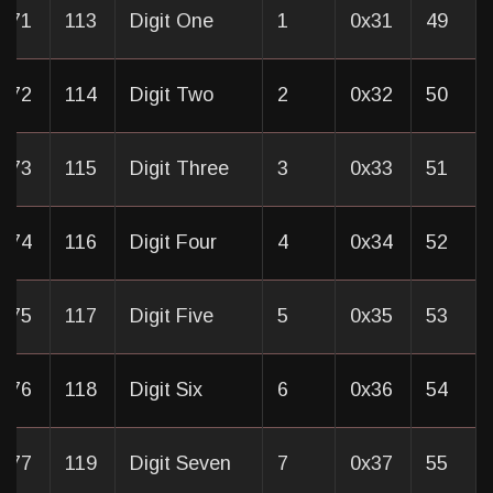
x71
113
Digit One
1
0x31
49
x72
114
Digit Two
2
0x32
50
x73
115
Digit Three
3
0x33
51
x74
116
Digit Four
4
0x34
52
x75
117
Digit Five
5
0x35
53
x76
118
Digit Six
6
0x36
54
x77
119
Digit Seven
7
0x37
55