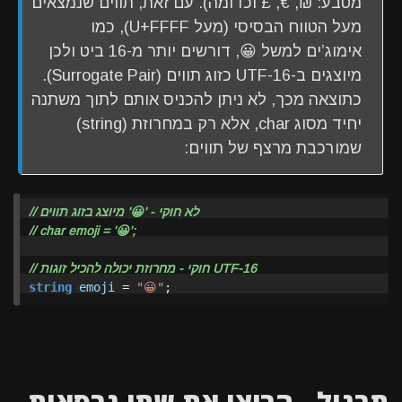
מטבע: ₪, €, £ וכדומה). עם זאת, תווים שנמצאים
מעל הטווח הבסיסי (מעל U+FFFF), כמו
אימוג’ים למשל 😀, דורשים יותר מ-16 ביט ולכן
מיוצגים ב-UTF-16 כזוג תווים (Surrogate Pair).
כתוצאה מכך, לא ניתן להכניס אותם לתוך משתנה
יחיד מסוג char, אלא רק במחרוזת (string)
שמורכבת מרצף של תווים:
// לא חוקי - '😀' מיוצג בזוג תווים
// char emoji = '😀';
// חוקי - מחרוזת יכולה להכיל זוגות UTF-16
string
emoji
=
"😀"
;
תרגול - הריצו את שתי גרסאות