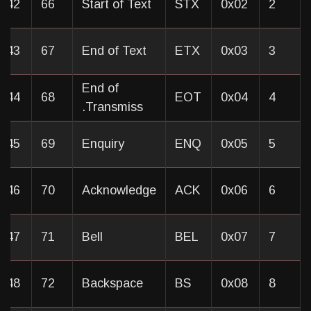
x42
66
Start of Text
STX
0x02
2
x43
67
End of Text
ETX
0x03
3
End of
x44
68
EOT
0x04
4
Transmiss.
x45
69
Enquiry
ENQ
0x05
5
x46
70
Acknowledge
ACK
0x06
6
x47
71
Bell
BEL
0x07
7
x48
72
Backspace
BS
0x08
8