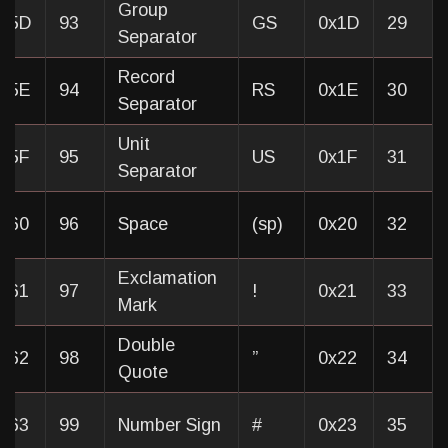
Group
0x5D
93
GS
0x1D
29
Separator
Record
0x5E
94
RS
0x1E
30
Separator
Unit
x5F
95
US
0x1F
31
Separator
x60
96
Space
(sp)
0x20
32
Exclamation
x61
97
!
0x21
33
Mark
Double
x62
98
”
0x22
34
Quote
x63
99
Number Sign
#
0x23
35