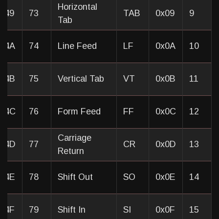
Horizontal
x49
73
TAB
0x09
9
Tab
0x4A
74
Line Feed
LF
0x0A
10
0x4B
75
Vertical Tab
VT
0x0B
11
0x4C
76
Form Feed
FF
0x0C
12
Carriage
0x4D
77
CR
0x0D
13
Return
0x4E
78
Shift Out
SO
0x0E
14
x4F
79
Shift In
SI
0x0F
15