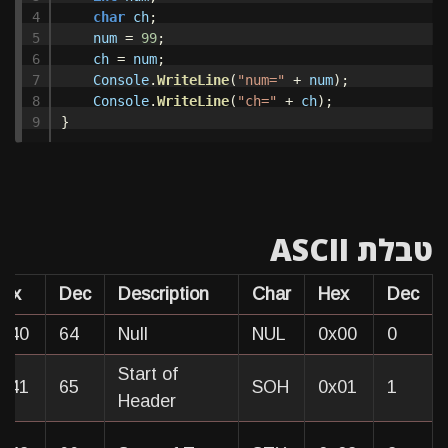
4

char
ch
;
5

num
=
99
;
6

ch
=
num
;
7

Console
.
WriteLine
(
"num="
+
num
);
8

Console
.
WriteLine
(
"ch="
+
ch
);
}
טבלת ASCII
Hex
Dec
Description
Char
Hex
Dec
x40
64
Null
NUL
0x00
0
Start of
x41
65
SOH
0x01
1
Header