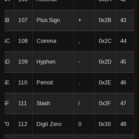
0x6B
107
Plus Sign
+
0x2B
43
0x6C
108
Comma
,
0x2C
44
0x6D
109
Hyphen
-
0x2D
45
0x6E
110
Period
.
0x2E
46
x6F
111
Slash
/
0x2F
47
x70
112
Digit Zero
0
0x30
48