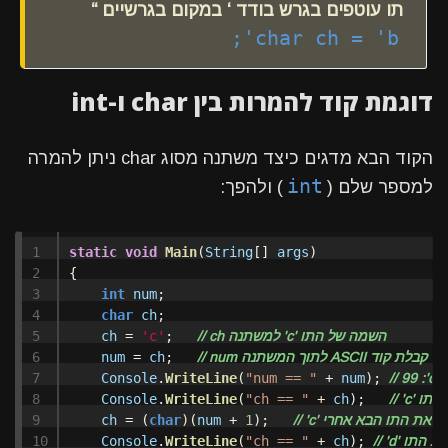
תו עוטפים בגרש בודד ‘ במקום בגרשיים “
;'char ch = 'b
דוגמת קוד להמרות בין char ו-int
הקוד הבא מדגים כיצד משתנה מסוג char ניתן להמרה
int
למספר שלם (
) ולהפך:
1

static
void
Main
(
String
[]
args
)
2

{
3

int
num
;
4

char
ch
;
5

ch
=
'c'
;
// ch למשתנה 'c' השמה של התו 
6

num
=
ch
;
7

Console
.
WriteLine
(
"num == "
+
num
);
8

Console
.
WriteLine
(
"ch == "
+
ch
);
9

ch
=
(
char
)(
num
+
1
);
10

Console
.
WriteLine
(
"ch == "
+
ch
);