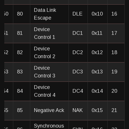
Data Link
x50
80
DLE
0x10
16
Escape
Device
x51
81
DC1
0x11
17
Control 1
Device
x52
82
DC2
0x12
18
Control 2
Device
x53
83
DC3
0x13
19
Control 3
Device
x54
84
DC4
0x14
20
Control 4
x55
85
Negative Ack
NAK
0x15
21
Synchronous