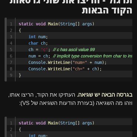
הקוד הבאות
1

static
void
Main
(
String
[]
args
)
2

{
3

int
num
;
4

char
ch
;
5

ch
=
'c'
;
// c has ascii value 99
6

num
=
ch
;
// implicit type conversion from char to int
7

Console
.
WriteLine
(
"num="
+
num
);
8

Console
.
WriteLine
(
"ch="
+
ch
);
}
בגרסה הבאה יש שגיאה.
העתיקו את הקוד, הריצו אותו,
וזהו מה השגיאה (בעזרת הודעות השגיאה של VS):
1

static
void
Main
(
String
[]
args
)
2

{
3

int
num
;