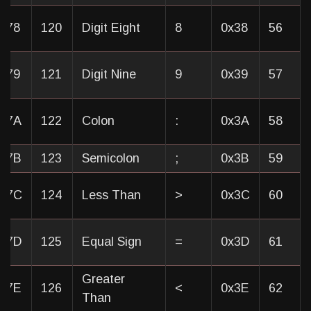
x78
120
Digit Eight
8
0x38
56
x79
121
Digit Nine
9
0x39
57
0x7A
122
Colon
:
0x3A
58
0x7B
123
Semicolon
;
0x3B
59
0x7C
124
Less Than
<
0x3C
60
0x7D
125
Equal Sign
=
0x3D
61
Greater
0x7E
126
>
0x3E
62
Than