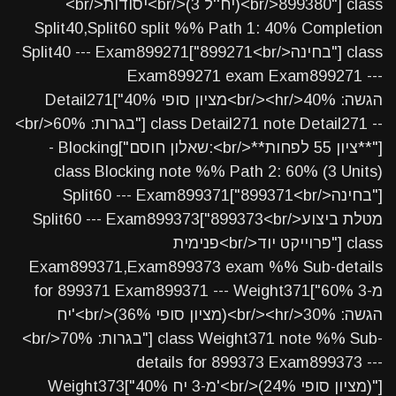
<br/>יסודות<br/>(3 יח''ל)<br/>899380"] class
Split40,Split60 split %% Path 1: 40% Completion
Split40 --- Exam899271["899271<br/>בחינה"] class
Exam899271 exam Exam899271 ---
Detail271["40% מציון סופי<br/><hr/>הגשה: 40%
<br/>בגרות: 60%"] class Detail271 note Detail271 --
- Blocking["שאלון חוסם:<br/>**ציון 55 לפחות**"]
class Blocking note %% Path 2: 60% (3 Units)
Split60 --- Exam899371["899371<br/>בחינה"]
Split60 --- Exam899373["899373<br/>מטלת ביצוע
פנימית<br/>פרוייקט יוד"] class
Exam899371,Exam899373 exam %% Sub-details
for 899371 Exam899371 --- Weight371["60% מ-3
יח'<br/>(36% מציון סופי)<br/><hr/>הגשה: 30%
<br/>בגרות: 70%"] class Weight371 note %% Sub-
details for 899373 Exam899373 ---
Weight373["40% מ-3 יח'<br/>(24% מציון סופי)"]