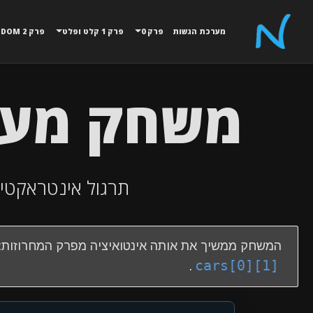
מערכת הגשות
פרק 0
פרק 1 קלט ופלט
פרק 2 MATH,RANDOM
משחק מערכ
תרגול אינטראקטיבי רא
המשחק ממשיך את אותה אינטואיציה מפרק המחרוזות: 
cars[0][1]
.