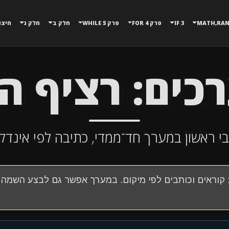
3 IF
פרק 4 FOR
פרק 5 WHILE
חלק ב
חלק ג
חיצו
ים: רציף ה
שון במערך חד־ממדי, כתיבה לפי אינדקס, ו־foreach
קוראים וכותבים לפי מיקום. במערך אפשר גם לבצע השמה ל