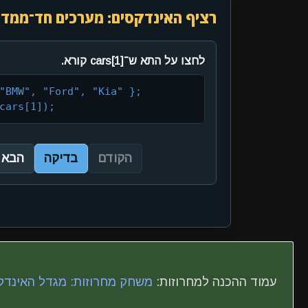
רציף האינדקסים: מערכים חד־ממדי
לחצו על התא ש־cars[1] קורא.
"BMW", "Ford", "Kia" };

cars[1]);
הקודם
בדיקה
הבא
עמוד ההכנה למחרוזות:
משחק מחרוזות: מגדל האינדק