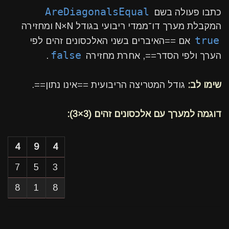
AreDiagonalsEqual
כתבו פעולה בשם
המקבלת מערך דו־ממדי ריבועי בגודל N×N ומחזירה
true
אם ==האיברים בשני האלכסונים זהים לפי
false
הערך ולפי הסדר==, אחרת מחזירה
.
שימו לב:
גודל המטריצה הריבועית ==אינו נתון==.
דוגמה למערך עם אלכסונים זהים (3×3):
4
9
4
7
5
3
8
1
8