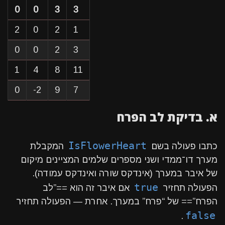
0
0
3
3
2
0
2
1
0
0
2
3
1
4
8
11
0
-2
9
7
א. בדיקת לב הפרח
IsFlowerHeart
כתבו פעולה בשם
המקבלת
מערך דו־ממדי ושני מספרים שלמים המציינים מיקום
של איבר במערך (אינדקס שורה ואינדקס עמודה).
true
הפעולה תחזיר
אם איבר זה הוא ==”לב
הפרח”== של “פרח” במערך. אחרת — הפעולה תחזיר
false
.