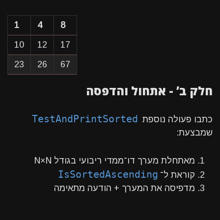
1
4
8
10
12
17
23
26
67
חלק ב’ - אתחול והדפסה
TestAndPrintSorted
כתבו פעולה נוספת
שמבצעת:
מאתחלת מערך דו־ממדי ריבועי בגודל N×N
IsSortedAscending
קוראת ל־
מדפיסה את המערך + הודעה מתאימה