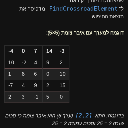
שמאתחלת מערך, קוראת
FindCrossroadElement
ל־
ומדפיסה את
תוצאת החיפוש.
דוגמה למערך עם איבר צומת (5×5):
-4
0
7
14
-3
10
-2
4
9
2
1
8
6
0
10
-7
4
9
2
15
2
3
-1
5
0
[2,2]
בדוגמה: התא
(ערך 6) הוא איבר צומת כי סכום
שורה 2 = 25 וסכום עמודה 2 = 25.