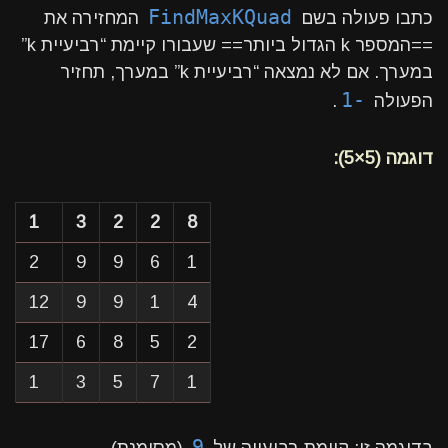
FindMaxKQuad
כתבו פעולה בשם
המחזירה את
==המספר k הגדול ביותר== שעבורו קיימת “רביעיית k”
במערך. אם לא נמצאה “רביעיית k” במערך, תחזיר
1-
הפעולה
.
דוגמה (5×5):
1
3
2
2
8
2
9
9
6
1
12
9
9
1
4
17
6
8
5
2
1
3
5
7
1
9