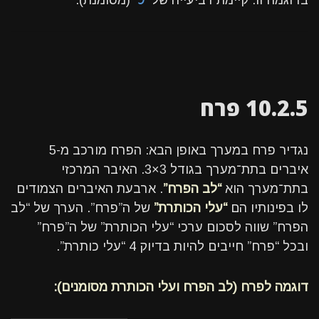
בדוגמה זו: קיימת רביעייה של
(מסומנת).
10.2.5 פרח
נגדיר פרח במערך באופן הבא: הפרח מורכב מ-5
איברים בתת־מערך בגודל 3×3. האיבר המרכזי
בתת־מערך הוא
“לב הפרח”
. ארבעת האיברים הצמודים
לו בפינותיו הם
“עלי הכותרת”
של ה”פרח”. הערך של “לב
הפרח” שווה לסכום ערכי “עלי הכותרת” של ה”פרח”
ובכל “פרח” חייבים להיות בדיוק 4 “עלי כותרת”.
דוגמה לפרח (לב הפרח ועלי הכותרת מסומנים):