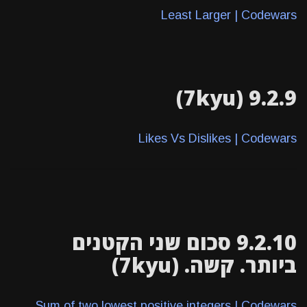
Least Larger | Codewars
9.2.9 (7kyu)
Likes Vs Dislikes | Codewars
9.2.10 סכום שני הקטנים
ביותר. קשה. (7kyu)
Sum of two lowest positive integers | Codewars