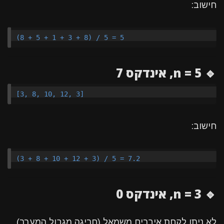
חישוב:
🔹 n = 5, אינדקס 7
חישוב:
🔹 n = 3, אינדקס 0
לא ניתן לקחת איברים משמאל (חריגה מגבול המערך)