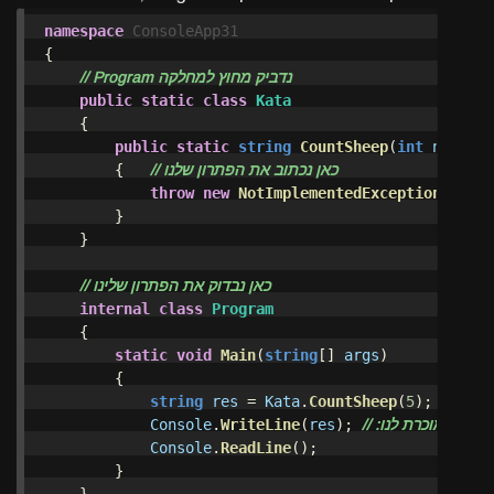
namespace
ConsoleApp31
{
// Program נדביק מחוץ למחלקה 
public
static
class
Kata
{
public
static
string
CountSheep
(
int
n
)
// כאן נכתוב את הפתרון שלנו
{
throw
new
NotImplementedException
();
}
}
// כאן נבדוק את הפתרון שלינו
internal
class
Program
{
static
void
Main
(
string
[]
args
)
{
מחלקה
);
5
(
CountSheep
.
Kata
=
res
string
ה כאן, המוכרת לנו
);
res
(
WriteLine
.
Console
Console
.
ReadLine
();
}
}