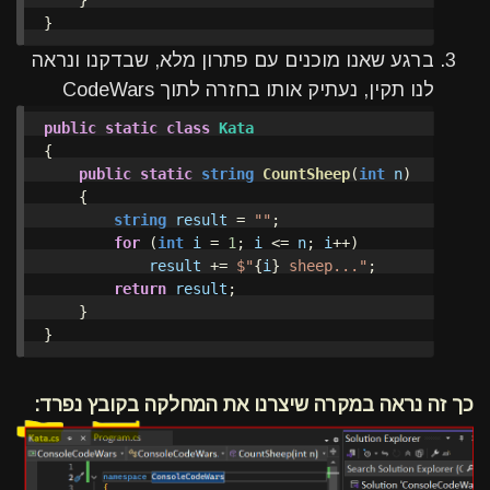
}
ברגע שאנו מוכנים עם פתרון מלא, שבדקנו ונראה
לנו תקין, נעתיק אותו בחזרה לתוך CodeWars
public
static
class
Kata
{
public
static
string
CountSheep
(
int
n
)
{
string
result
=
""
;
for
(
int
i
=
1
;
i
<=
n
;
i
++)
result
+=
$"
{
i
}
 sheep..."
;
return
result
;
}
}
כך זה נראה במקרה שיצרנו את המחלקה בקובץ נפרד: